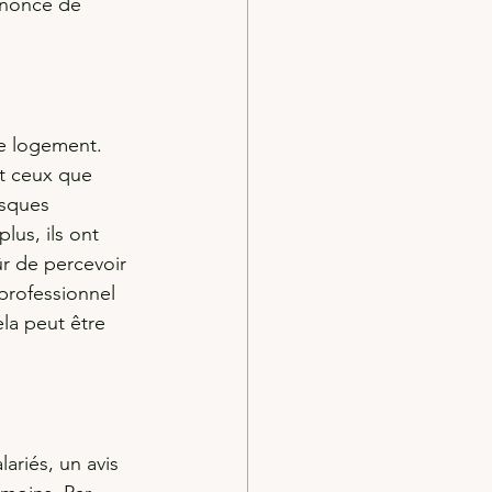
annonce de 
re logement. 
nt ceux que 
isques 
us, ils ont 
ûr de percevoir 
 professionnel 
la peut être 
lariés, un avis 