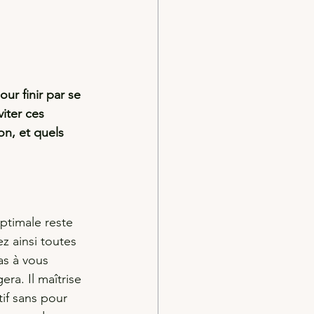
ur finir par se 
iter ces 
n, et quels 
optimale reste 
ez ainsi toutes 
as à vous 
ra. Il maîtrise 
tif sans pour 