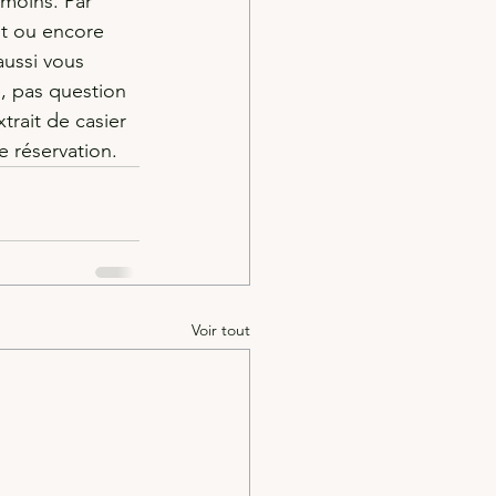
 moins. Par 
t ou encore 
aussi vous 
e, pas question 
trait de casier 
e réservation.
Voir tout