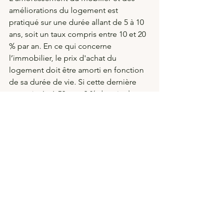
améliorations du logement est 
pratiqué sur une durée allant de 5 à 10 
ans, soit un taux compris entre 10 et 20 
% par an. En ce qui concerne 
l’immobilier, le prix d'achat du 
logement doit être amorti en fonction 
de sa durée de vie. Si cette dernière 
est estimée à 50 ans, 2 % du prix du 
bien sont déduits chaque année. 
Voir tout
Posts récents